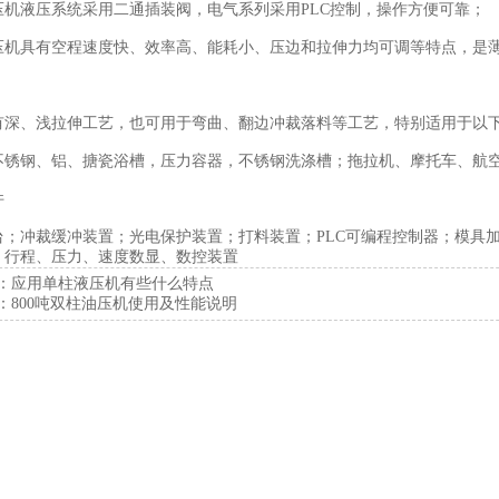
压机液压系统采用二通插装阀，电气系列采用PLC控制，操作方便可靠；
压机具有空程速度快、效率高、能耗小、压边和拉伸力均可调等特点，是
：
有深、浅拉伸工艺，也可用于弯曲、翻边冲裁落料等工艺，特别适用于以
不锈钢、铝、搪瓷浴槽，压力容器，不锈钢洗涤槽；拖拉机、摩托车、航
件
台；冲裁缓冲装置；光电保护装置；打料装置；PLC可编程控制器；模具
；行程、压力、速度数显、数控装置
：
应用单柱液压机有些什么特点
：
800吨双柱油压机使用及性能说明